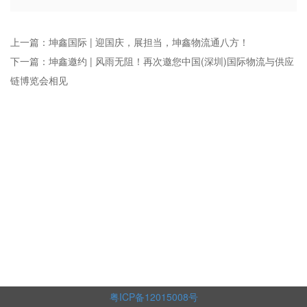
上一篇：坤鑫国际 | 迎国庆，展担当，坤鑫物流通八方！
下一篇：坤鑫邀约 | 风雨无阻！再次邀您中国(深圳)国际物流与供应
链博览会相见
粤ICP备12015008号