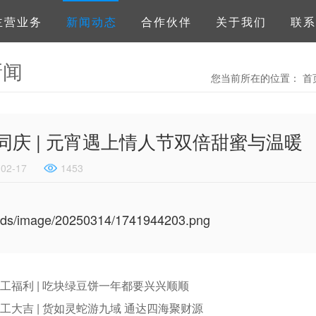
主营业务
新闻动态
合作伙伴
关于我们
联系
新闻
您当前所在的位置：
首
同庆 | 元宵遇上情人节双倍甜蜜与温暖
-02-17
1453
工福利 | 吃块绿豆饼一年都要兴兴顺顺
工大吉 | 货如灵蛇游九域 通达四海聚财源