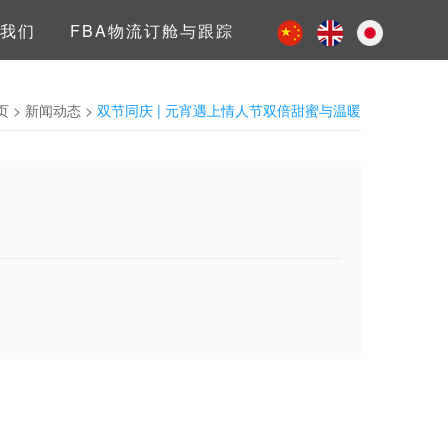
我们
FBA物流订舱与跟踪
页
>
新闻动态
>
双节同庆 | 元宵遇上情人节双倍甜蜜与温暖