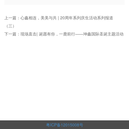
上一篇：心鑫相连，美美与共 | 20周年系列庆生活动系列报道
（三）
下一篇：现场直击| 诞愿有你，一鹿前行——坤鑫国际圣诞主题活动
粤ICP备12015008号