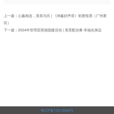
上一篇：心鑫相连，美美与共 | 《坤鑫好声音》初赛投票（广州赛
区）
下一篇：2024年管理层英德团建活动 | 美景配佳肴 幸福在身边
粤ICP备12015008号