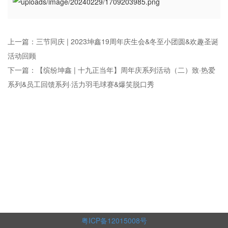
上一篇：三节同庆 | ​2023坤鑫19周年庆生会&冬至小团圆&欢趣圣诞
活动回顾
下一篇：【缤纷坤鑫 | 十九正当年】周年庆系列活动（二）致·热爱
系列&员工回馈系列·活力羽毛球赛&爆笑脱口秀
粤ICP备12015008号