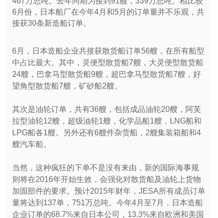
467万总吨。去年同期为接到91艘，339万总吨。相比较
6月份，日本船厂在今年4月和5月的订单量并不乐观，共
接获30条新造船订单。
6月，日本造船企业共接获散货船订单56艘，在所有船型
中占比最大。其中，灵便型散货船7艘，大灵便型散货船
24艘，巴拿马型散货船9艘，超巴拿马型散货船7艘，好
望角型散货船7艘，矿砂船2艘。
其次是油轮订单，共有36艘，包括成品油轮20艘，阿芙
拉型油轮12艘，超级油轮1艘，化学品船1艘，LNG船和
LPG船各1艘。另外还有6艘件杂货船，2艘集装箱船和4
艘汽车船。
当然，这种疯狂的下单不是没有来由，新的国际海事规
则将在2016年开始生效，会强化对散货船及油轮上货物
加固部件的要求。预计2015年财年，JESA所有成员订单
量将达到137单，751万总吨。今年4月至7月，日本造船
企业订单的68.7%来自日本公司，13.3%来自欧洲和美国