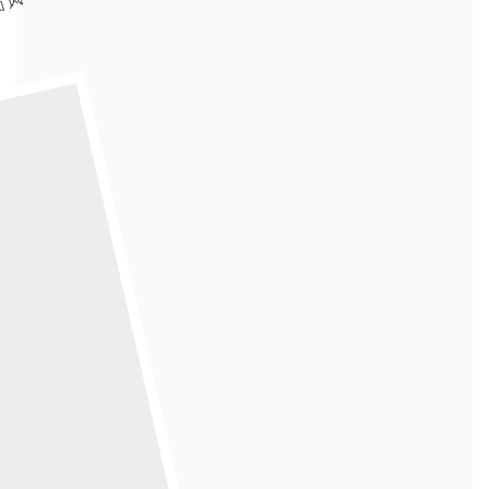
。
分
风