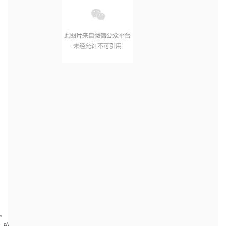
第
四
天
我
们
的
坤
鑫
旅
游
小
队
去
了
阿
勇
河
白
水
漂
流
，
旁
是
赤
道
风
格
的
热
带
雨
林
，
藤
蔓
密
布
，
椰
树
成
林
领
略
了
别
样
的
带
氛
围
，
感
受
到
了
巴
厘
岛
的
另
一
面
情