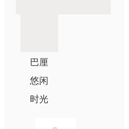
巴厘
悠闲
时光