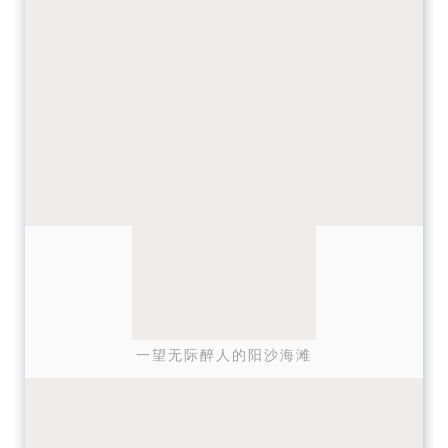
一望无际醉人的阳沙海滩